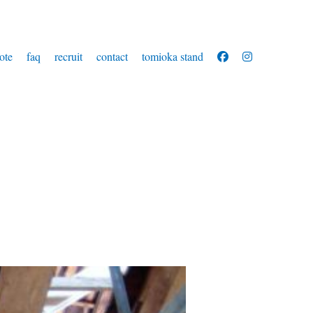
ote
faq
recruit
contact
tomioka stand