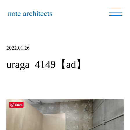
note architects
2022.01.26
uraga_4149【ad】
Save