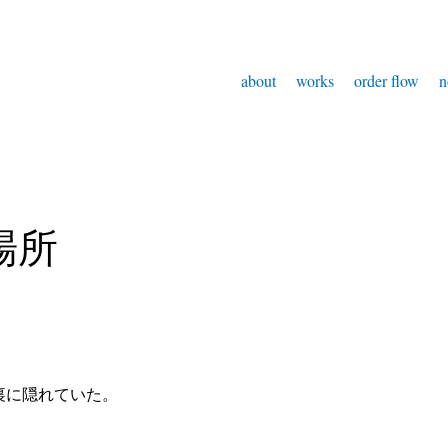
about
works
order flow
n
場所
裏に隠れていた。