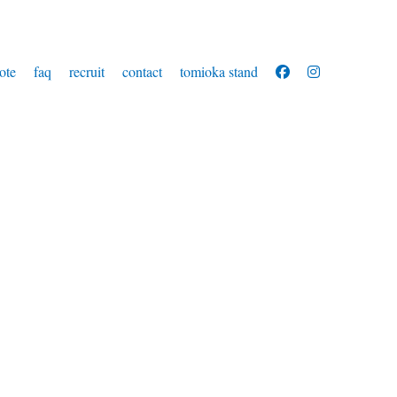
ote
faq
recruit
contact
tomioka stand