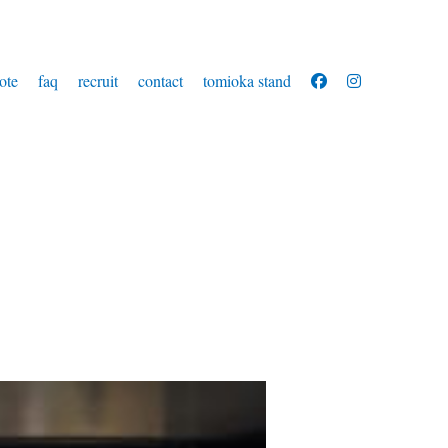
ote
faq
recruit
contact
tomioka stand