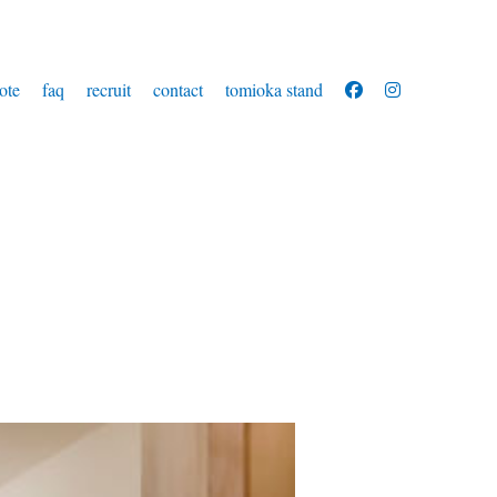
ote
faq
recruit
contact
tomioka stand