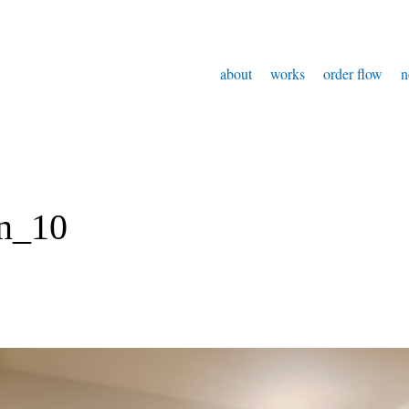
about
works
order flow
n
on_10