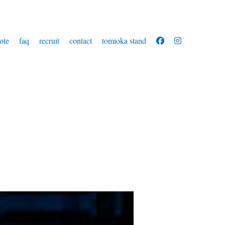
ote
faq
recruit
contact
tomioka stand