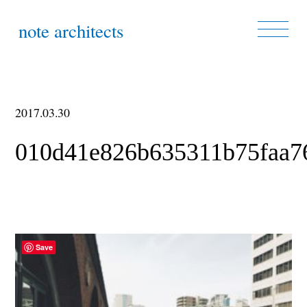
note architects
2017.03.30
010d41e826b635311b75faa7
Save