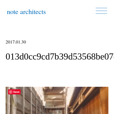
note architects
2017.01.30
013d0cc9cd7b39d53568be07
Save