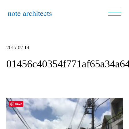
note architects
2017.07.14
01456c40354f771af65a34a6
Save