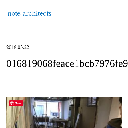
note architects
2018.03.22
016819068feace1bcb7976fe
Save