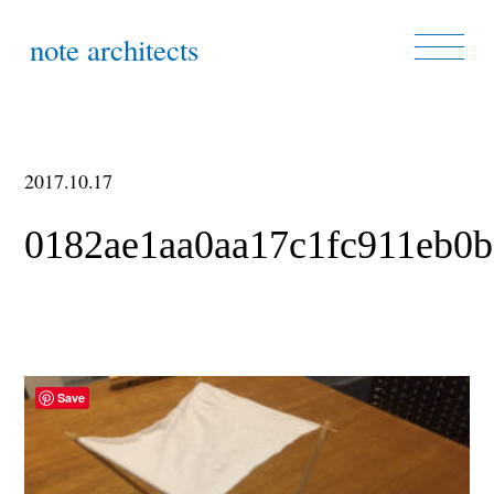
note architects
2017.10.17
0182ae1aa0aa17c1fc911eb0
Save