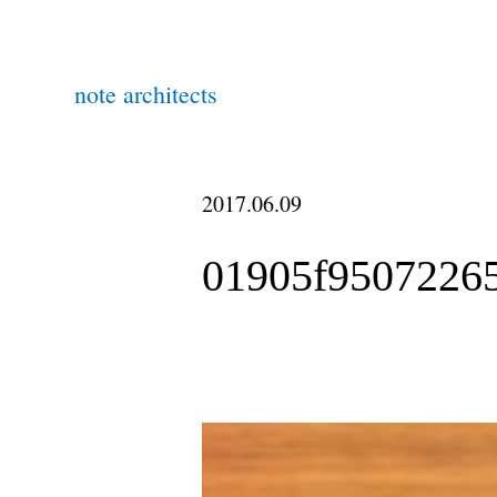
note architects
2017.06.09
01905f95072265