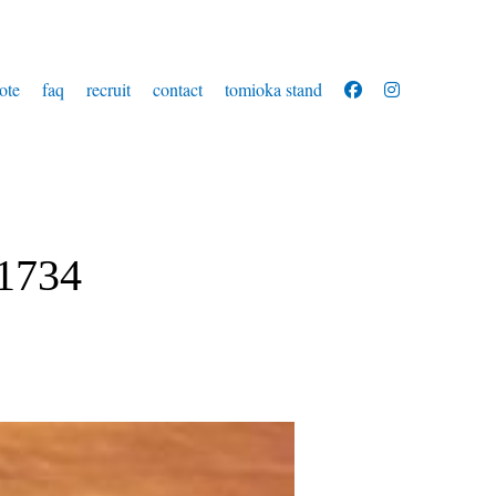
ote
faq
recruit
contact
tomioka stand
1734