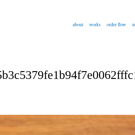
about
works
order flow
n
b3c5379fe1b94f7e0062fffc