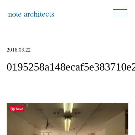
note architects
2018.03.22
0195258a148ecaf5e383710e
Save