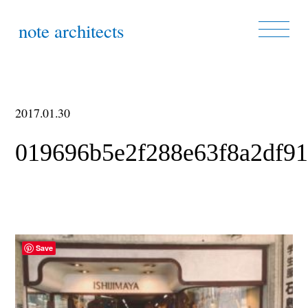
note architects
2017.01.30
019696b5e2f288e63f8a2df9
Save