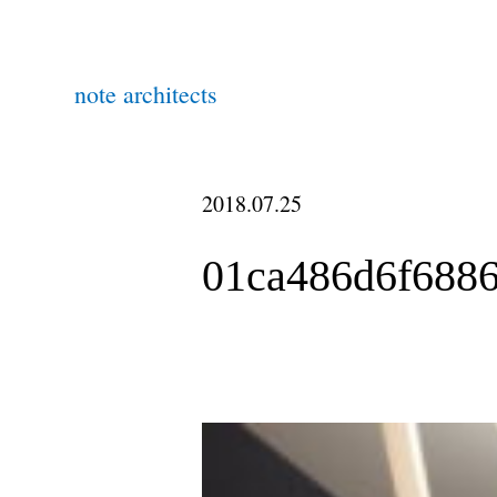
note architects
2018.07.25
01ca486d6f688