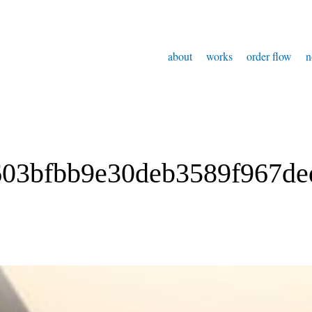
about
works
order flow
n
603bfbb9e30deb3589f967de