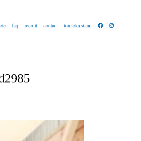
ote
faq
recruit
contact
tomioka stand
d2985