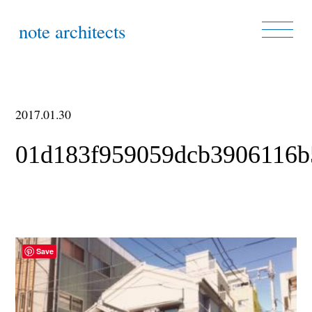
note architects
2017.01.30
01d183f959059dcb3906116b
Save