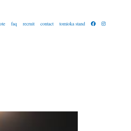
ote
faq
recruit
contact
tomioka stand