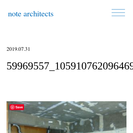
note architects
2019.07.31
59969557_10591076209646
Save