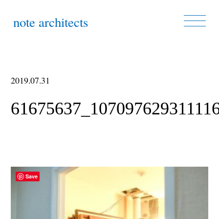
note architects
2019.07.31
61675637_10709762931111
Save