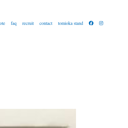
ote
faq
recruit
contact
tomioka stand