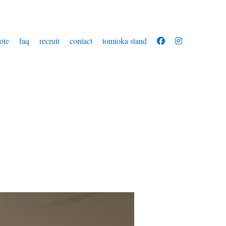
ote
faq
recruit
contact
tomioka stand