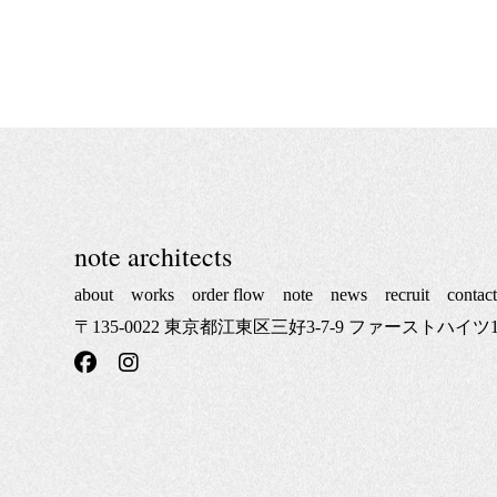
note architects
about
works
order flow
note
news
recruit
contac
〒135-0022 東京都江東区三好3-7-9 ファーストハイツ1