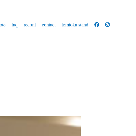
ote
faq
recruit
contact
tomioka stand