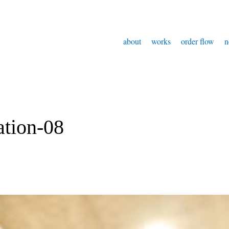
about
works
order flow
n
ation-08