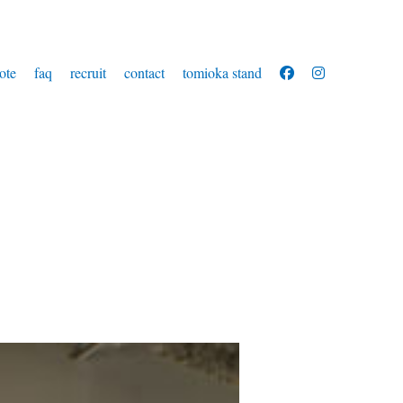
ote
faq
recruit
contact
tomioka stand