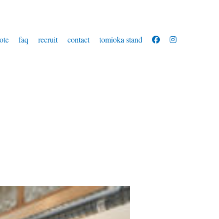
ote
faq
recruit
contact
tomioka stand