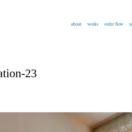
about
works
order flow
n
ation-23