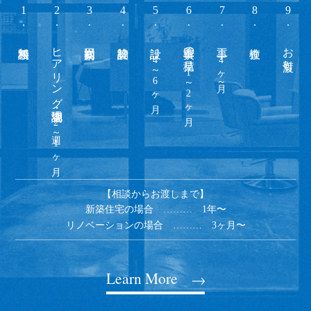
1
2
3
4
5
6
7
8
9
ヒアリング・現地調査
工事費の見積
お引渡し
4～6ヶ月
4ヶ月～
1～2ヶ月
2週～1ヶ月
【相談からお渡しまで】
新築住宅の場合 ……… 1年〜
リノベーションの場合 ……… 3ヶ月〜
Learn More