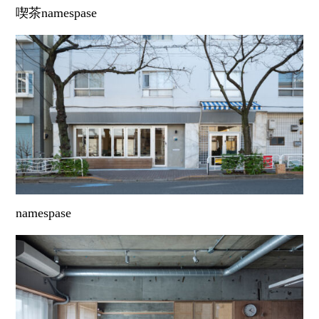
喫茶namespase
namespase