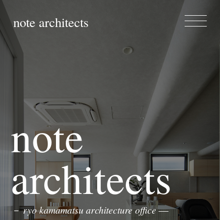
note architects
note
architects
－ ryo kamamatsu architecture office ―