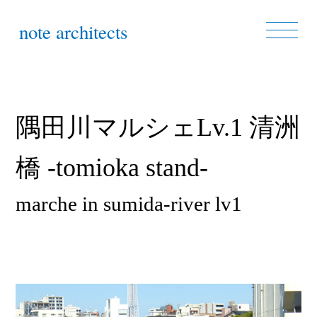
note architects
隅田川マルシェLv.1 清洲
橋 -tomioka stand-
marche in sumida-river lv1