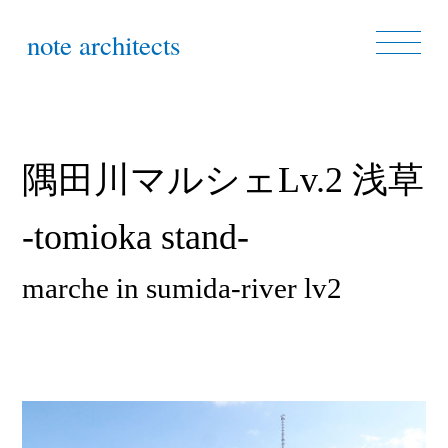
note architects
隅田川マルシェLv.2 浅草
-tomioka stand-
marche in sumida-river lv2